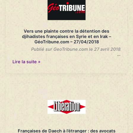
français
doit
prendre
ses
responsabilités”
–
Vers une plainte contre la détention des
France
djihadistes françaises en Syrie et en Irak –
Info
GéoTribune.com – 27/04/2018
–
14/05/2018
Publié sur GeoTribune.com le 27 avril 2018
…
Vers
Lire la suite »
une
plainte
contre
la
détention
des
djihadistes
françaises
en
Syrie
et
en
Irak
Françaises de Daech à l’étranger : des avocats
–