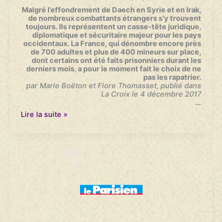
France
Malgré l’effondrement de Daech en Syrie et en Irak,
Culture
de nombreux combattants
étrangers s’y trouvent
–
toujours.
Ils représentent un casse-tête juridique,
29/12/2017
diplomatique et sécuritaire majeur pour les
pays
occidentaux.
La France, qui dénombre encore près
de 700 adultes et plus de 400 mineurs sur
place,
dont certains ont été faits prisonniers durant les
derniers mois, a pour le
moment fait le choix de ne
pas les rapatrier.
par Marie Boëton et Flore Thomasset, publié dans
La Croix le 4 décembre 2017
…
Que
Lire la suite »
faire
des
djihadistes
français
en
Syrie
et
en
Irak
?
–
La