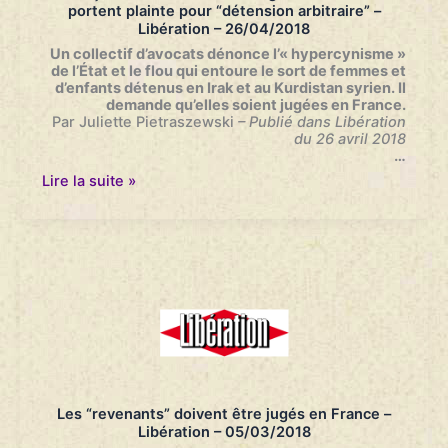
portent plainte pour “détension arbitraire” –
GéoTribune.com
Libération – 26/04/2018
–
27/04/2018
Un collectif d’avocats dénonce l’« hypercynisme »
de l’État et le flou qui
entoure le sort de femmes et
d’enfants détenus en Irak et au Kurdistan
syrien. Il
demande qu’elles soient jugées en France.
Par Juliette Pietraszewski
– Publié dans Libération
du 26 avril 2018
…
Françaises
Lire la suite »
de
Daech
à
l’étranger
:
des
avocats
portent
plainte
pour
“détension
arbitraire”
–
Les “revenants” doivent être jugés en France –
Libération
Libération – 05/03/2018
–