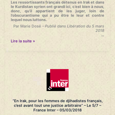
26/04/2018
Les ressortissants français détenus en Irak et dans
le Kurdistan syrien ont grandi ici, c’est bien à nous,
donc, qu’il appartient de les juger, loin de
l’obscurantisme qui a pu être le leur et contre
lequel nous luttons.
Par Marie Dosé
– Publié dans Libération du 5 mars
2018
…
Les
Lire la suite »
“revenants”
doivent
être
jugés
en
France
–
Libération
–
05/03/2018
“En Irak, pour les femmes de djihadistes français,
c’est avant tout une justice arbitraire” – Le 5/7 –
France Inter – 05/03/2018