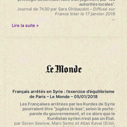
autorités locales”.
Journal de 7h30 par Sara Ghibaudot
–
Diffusé sur
France Inter le 17 janvier 2018
…
Familles
Lire la suite »
djihadistes
en
Syrie
:
l’État
français
attaqué
au
pénal
–
Journal
de
7h30
Français arrêtés en Syrie : l’exercice d’équilibrisme
–
de Paris – Le Monde – 05/01/2018
France
Inter
Les Françaises arrêtées par les Kurdes de Syrie
–
pourraient être “jugées là-bas”, selon le porte-
17/01/2018
parole du gouvernement, et ce alors que le
Kurdistan syrien n’est pas un État.
par Soren Seelow, Marc Semo et Allan Kaval (Erbil,