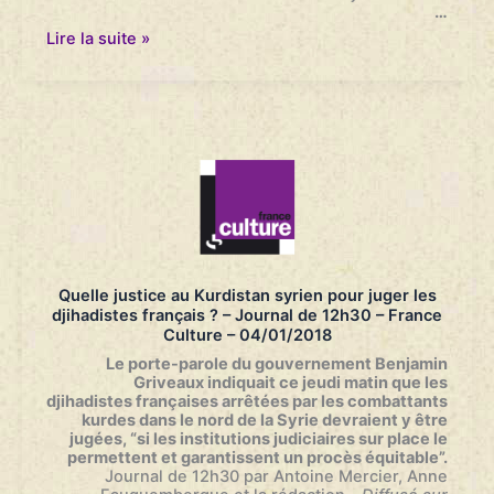
…
Jihadistes
Lire la suite »
arrêtées
en
Syrie
:
leur
avocate
“surprise
par
l’improvisation”
du
gouvernement
–
Invitée
Quelle justice au Kurdistan syrien pour juger les
du
djihadistes français ? – Journal de 12h30 – France
RTL
Culture – 04/01/2018
soir
–
Le porte-parole du gouvernement Benjamin
RTL
Griveaux indiquait ce jeudi matin que les
–
djihadistes françaises arrêtées par les combattants
04/01/2018
kurdes dans le nord de la Syrie devraient y être
jugées, “si les institutions judiciaires sur place le
permettent et garantissent un procès équitable”.
Journal de 12h30 par Antoine Mercier, Anne