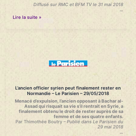
Diffusé sur RMC et BFM TV le 31 mai 2018
…
Échanges
Lire la suite »
de
prisonniers
entre
Daesh
et
les
Kurdes:
“On
est
en
train
de
repeupler
L’ancien officier syrien peut finalement rester en
l’Etat
Normandie – Le Parisien – 29/05/2018
islamique”
–
Menacé d’expulsion, l’ancien opposant à Bachar al-
Bourdin
Assad qui risquait sa vie s’il rentrait en Syrie, a
direct
finalement obtenu le droit de rester auprès de sa
–
femme et de ses quatre enfants.
7h-
Par Thimothée Boutry
– Publié dans Le Parisien du
8h
29 mai 2018
–
…
RMC/BFMTV