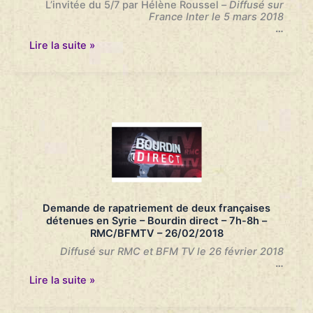
L’invitée du 5/7 par Hélène Roussel
–
Diffusé sur
France Inter le 5 mars 2018
…
“En
Lire la suite »
Irak,
pour
les
femmes
de
djihadistes
français,
c’est
avant
tout
une
justice
arbitraire”
Demande de rapatriement de deux françaises
–
détenues en Syrie – Bourdin direct – 7h-8h –
Le
RMC/BFMTV – 26/02/2018
5/7
–
Diffusé sur RMC et BFM TV le 26 février 2018
France
…
Inter
Demande
Lire la suite »
–
de
05/03/2018
rapatriement