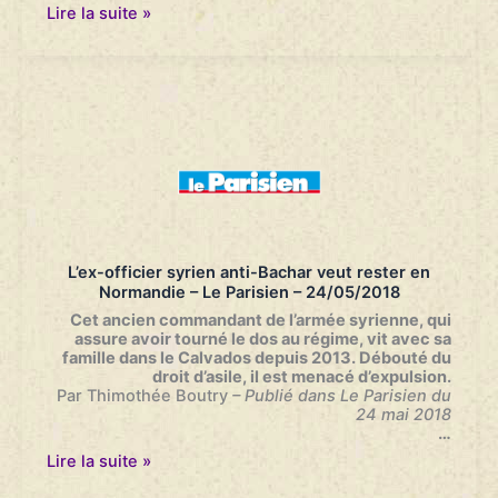
L’ancien
Lire la suite »
–
officier
31/05/2018
syrien
peut
finalement
rester
en
Normandie
–
Le
Parisien
–
29/05/2018
L’ex-officier syrien anti-Bachar veut rester en
Normandie – Le Parisien – 24/05/2018
Cet ancien commandant de l’armée syrienne, qui
assure avoir tourné le dos au régime, vit avec sa
famille dans le Calvados depuis 2013. Débouté du
droit d’asile, il est menacé d’expulsion.
Par Thimothée Boutry
– Publié dans Le Parisien du
24 mai 2018
…
L’ex-
Lire la suite »
officier
syrien