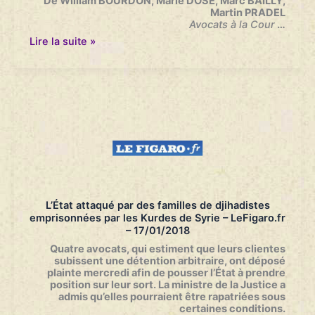
De William BOURDON, Marie DOSÉ, Marc BAILLY,
Martin PRADEL
Avocats à la Cour
…
Communiqué
Lire la suite »
de
presse
–
concernant
les
familles
de
djihadistes
français
détenue
au
Kurdistan
syrien.
L’État attaqué par des familles de djihadistes
Plainte
emprisonnées par les Kurdes de Syrie – LeFigaro.fr
contre
– 17/01/2018
l’Etat
français
Quatre avocats, qui estiment que leurs clientes
–
subissent une détention arbitraire, ont déposé
18/01/2018
plainte mercredi afin de pousser l’État à prendre
position sur leur sort. La ministre de la Justice a
admis qu’elles pourraient être rapatriées sous
certaines conditions.