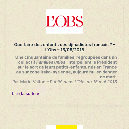
:
“il
n’y
a
pas
de
traces
de
radicalisation”
Que faire des enfants des djihadistes français ? –
–
L’Obs – 15/05/2018
Europe1.fr
–
Une cinquantaine de familles, regroupées dans un
22/05/2018
collectif
Familles unies
, interpellent le Président
sur le sort de leurs petits-enfants, nés en France
ou sur zone irako-syrienne, aujourd’hui en danger
de mort
.
Par Marie Valton
– Publié dans L’Obs du 15 mai 2018
…
Que
Lire la suite »
faire
des
enfants
des
djihadistes
français
?