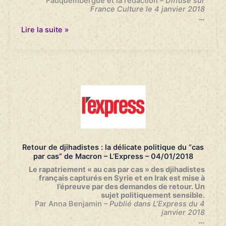
Fauquembergue et la rédaction
–
Diffusé sur
France Culture le 4 janvier 2018
…
Quelle
Lire la suite »
justice
au
Kurdistan
syrien
pour
juger
les
djihadistes
français
?
–
Journal
de
Retour de djihadistes : la délicate politique du “cas
12h30
par cas” de Macron – L’Express – 04/01/2018
–
France
Le rapatriement « au cas par cas » des djihadistes
Culture
français capturés en Syrie
et en Irak est mise à
–
l’épreuve par des demandes de retour. Un
04/01/2018
sujet
politiquement sensible.
Par Anna Benjamin
– Publié dans L’Express du 4
janvier 2018
…