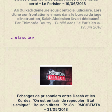
liberté – Le Parisien – 19/06/2018
Ali Oulkadi demeure sous contrôle judiciaire. Lors
d’une confrontation en mars dans le bureau du juge
d’instruction, Salah Abdeslam l’avait dédouané..
Par Thimotée Boutry
– Publié dans Le Parisien du
19 juin 2018
…
Un
Lire la suite »
des
chauffeurs
de
Salah
Abdeslam
remis
en
liberté
–
Le
Parisien
–
19/06/2018
Échanges de prisonniers entre Daesh et les
Kurdes: “On est en train de repeupler l’Etat
islamique” – Bourdin direct – 7h-8h – RMC/BFMTV
– 31/05/2018