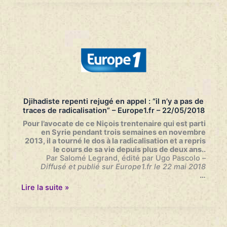
anti-
Bachar
veut
rester
en
Normandie
–
Le
Parisien
–
24/05/2018
Djihadiste repenti rejugé en appel : “il n’y a pas de
traces de radicalisation” – Europe1.fr – 22/05/2018
Pour l’avocate de ce Niçois trentenaire qui est parti
en Syrie pendant trois semaines en novembre
2013, il a tourné le dos à la radicalisation et a repris
le cours de sa vie depuis plus de deux ans..
Par Salomé Legrand, édité par Ugo Pascolo –
Diffusé et publié
sur Europe1.fr le 22 mai 2018
…
Djihadiste
Lire la suite »
repenti
rejugé
en
appel