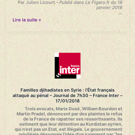
Par Julien Licourt
– Publié dans Le Figaro.fr du 18
janvier 2018
…
L’État
Lire la suite »
attaqué
par
des
familles
de
djihadistes
emprisonnées
par
les
Kurdes
de
Syrie
–
Familles djihadistes en Syrie : l’État français
LeFigaro.fr
attaqué au pénal – Journal de 7h30 – France Inter –
–
17/01/2018
17/01/2018
Trois avocats, Marie Dosé, William Bourdon et
Martin Pradel, dénoncent par des plaintes le refus
de la France de rapatrier ses ressortissants. Ils
estiment que leur détention au Kurdistan syrien,
qui n’est pas un Etat, est illégale. Le gouvernement
privilégie désormais l’idée d’un jugement par “les