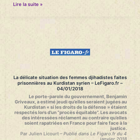
Retour
Lire la suite »
de
djihadistes
:
la
délicate
politique
du
“cas
par
cas”
de
Macron
–
La délicate situation des femmes djihadistes faites
L’Express
prisonnières au Kurdistan syrien – LeFigaro.fr –
–
04/01/2018
04/01/2018
Le porte-parole du gouvernement, Benjamin
Griveaux, a estimé jeudi qu’elles seraient jugées au
Kurdistan « si les droits de la défense » étaient
respectés lors d’un “procès équitable”. Les avocats
des intéressées réclament au contraire qu’elles
soient rapatriées en France pour faire face à la
justice.
Par Julien Licourt
– Publié dans Le Figaro.fr du 4
janvier 2018