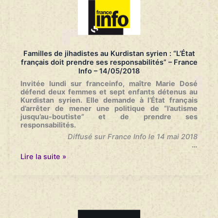
–
L’Obs
–
15/05/2018
Familles de jihadistes au Kurdistan syrien : “L’État
français doit prendre ses responsabilités” – France
Info – 14/05/2018
Invitée lundi sur franceinfo, maître Marie Dosé
défend deux femmes et sept enfants détenus au
Kurdistan syrien. Elle demande à l’État français
d’arrêter de mener une politique de “l’autisme
jusqu’au-boutiste” et de prendre ses
responsabilités.
Diffusé sur France Info le 14 mai 2018
…
Familles
Lire la suite »
de
jihadistes
au
Kurdistan
syrien
:
“L’État