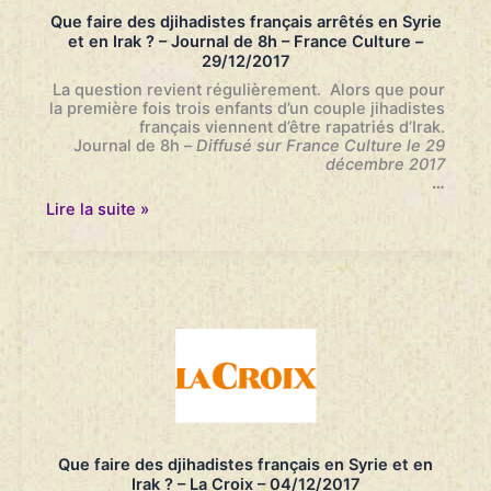
–
Que faire des djihadistes français arrêtés en Syrie
7h-
et en Irak ? – Journal de 8h – France Culture –
8h
29/12/2017
–
RMC/BFMTV
La question revient régulièrement. Alors que pour
–
la première fois trois enfants d’un couple jihadistes
29/12/2017
français viennent d’être rapatriés d’Irak.
Journal de 8h
–
Diffusé sur France Culture le 29
décembre 2017
…
Que
Lire la suite »
faire
des
djihadistes
français
arrêtés
en
Syrie
et
en
Irak ?
–
Journal
de
Que faire des djihadistes français en Syrie et en
8h
Irak ? – La Croix – 04/12/2017
–