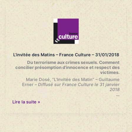
de
deux
françaises
détenues
en
Syrie
–
Bourdin
direct
–
7h-
L’invitée des Matins – France Culture – 31/01/2018
8h
–
Du terrorisme aux crimes sexuels. Comment
RMC/BFMTV
concilier présomption d’innocence et respect des
–
victimes.
26/02/2018
Marie Dosé, “L’Invitée des Matin” – Guillaume
Erner
–
Diffusé sur France Culture le 31 janvier
2018
…
L’invitée
Lire la suite »
des
Matins
–
France
Culture
–