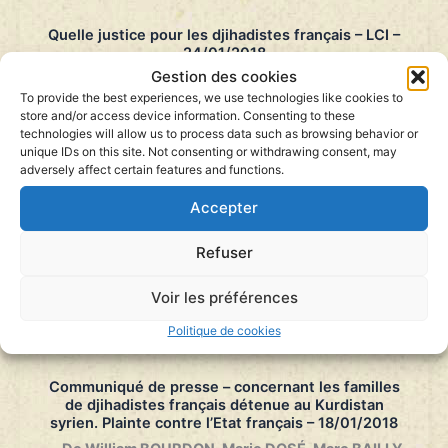
Quelle justice pour les djihadistes français – LCI –
24/01/2018
Gestion des cookies
Politiquement show
Présenté par Arlette Chabot –
Diffusé sur LCI le 24
To provide the best experiences, we use technologies like cookies to
janvier 2018
store and/or access device information. Consenting to these
…
technologies will allow us to process data such as browsing behavior or
unique IDs on this site. Not consenting or withdrawing consent, may
Quelle
Lire la suite »
justice
adversely affect certain features and functions.
pour
les
Accepter
djihadistes
français
Refuser
–
LCI
–
Voir les préférences
24/01/2018
Politique de cookies
Communiqué de presse – concernant les familles
de djihadistes français détenue au Kurdistan
syrien. Plainte contre l’Etat français – 18/01/2018