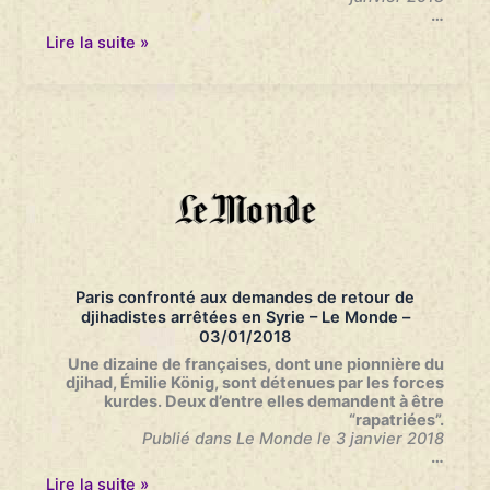
…
La
Lire la suite »
délicate
situation
des
femmes
djihadistes
faites
prisonnières
au
Kurdistan
syrien
–
LeFigaro.fr
–
Paris confronté aux demandes de retour de
04/01/2018
djihadistes arrêtées en Syrie – Le Monde –
03/01/2018
Une dizaine de françaises, dont une pionnière du
djihad, Émilie König, sont détenues par les forces
kurdes. Deux d’entre elles demandent à être
“rapatriées”.
Publié dans Le Monde le 3 janvier 2018
…
Paris
Lire la suite »