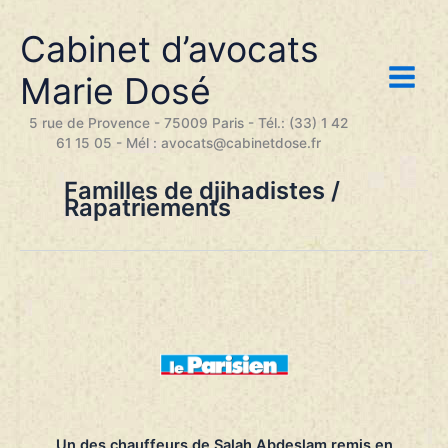
Aller
au
Cabinet d’avocats
contenu
Marie Dosé
5 rue de Provence - 75009 Paris - Tél.: (33) 1 42
61 15 05 - Mél : avocats@cabinetdose.fr
Familles de djihadistes /
Rapatriements
Un des chauffeurs de Salah Abdeslam remis en