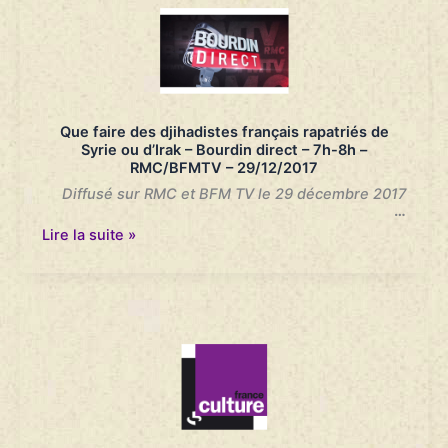
Journal
de
7h
–
Europe
1
–
Que faire des djihadistes français rapatriés de
29/12/2017
Syrie ou d’Irak – Bourdin direct – 7h-8h –
RMC/BFMTV – 29/12/2017
Diffusé sur RMC et BFM TV le 29 décembre 2017
…
Que
Lire la suite »
faire
des
djihadistes
français
rapatriés
de
Syrie
ou
d’Irak
–
Bourdin
direct