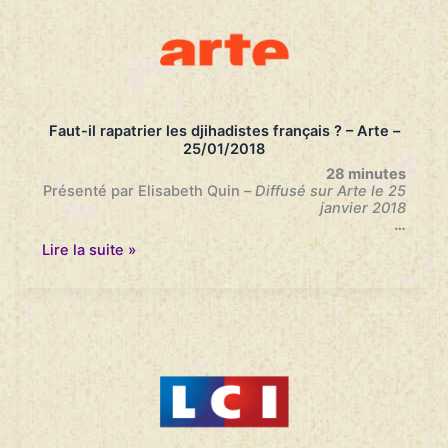
31/01/2018
Faut-il rapatrier les djihadistes français ? – Arte –
25/01/2018
28 minutes
Présenté par Elisabeth Quin –
Diffusé sur Arte le 25
janvier 2018
…
Faut-
Lire la suite »
il
rapatrier
les
djihadistes
français
?
–
Arte
–
25/01/2018