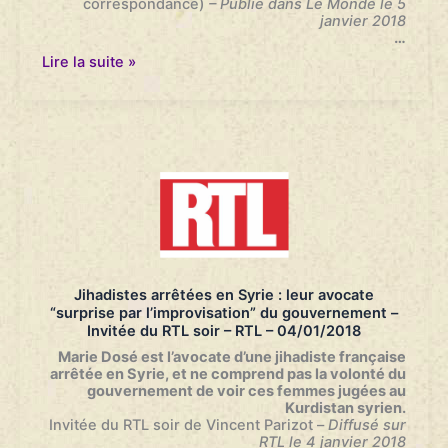
correspondance)
–
Publié dans Le Monde le 5
janvier 2018
…
Français
Lire la suite »
arrêtés
en
Syrie
:
l’exercice
d’équilibrisme
de
Paris
–
Le
Monde
–
05/01/2018
Jihadistes arrêtées en Syrie : leur avocate
“surprise par l’improvisation” du gouvernement –
Invitée du RTL soir – RTL – 04/01/2018
Marie Dosé est l’avocate d’une jihadiste française
arrêtée en Syrie, et ne comprend pas la volonté du
gouvernement de voir ces femmes jugées au
Kurdistan syrien.
Invitée du RTL soir de Vincent Parizot
–
Diffusé sur
RTL le 4 janvier 2018