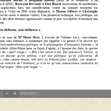
Zoom
100%