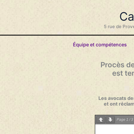
Aller
au
Ca
contenu
5 rue de Prov
Équipe et compétences
Procès de 
est te
Les avocats des
et ont récla
Page
1
/
3