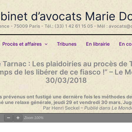
binet d’avocats Marie D
ence - 75009 Paris - Tél.: (33) 1 42 61 15 05 - Mél : avocats@
Procès et affaires
Tribunes
En librairie
En co
Tarnac : Les plaidoiries au procès de T
mps de les libérer de ce fiasco !” – Le 
30/03/2018
 prévenus ont fustigé une dernière fois les méthodes de 
mé une relaxe générale, jeudi 29 et vendredi 30 mars. Juge
Par Henri Seckel
– Publié dans Le Monde
Zoom
100%