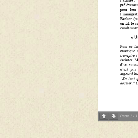
Page
1
/
3