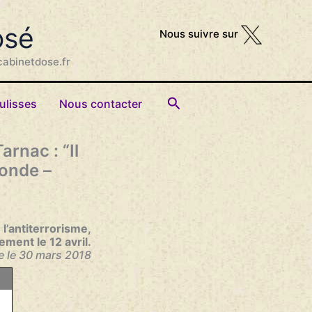
osé
Nous suivre sur
cabinetdose.fr
Rechercher
ulisses
Nous contacter
arnac : “Il
Monde –
l’antiterrorisme,
ment le 12 avril.
 l
e 30 mars 2018