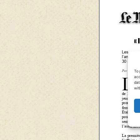
To 
acc
dat
wit