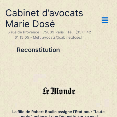
Aller
au
Cabinet d’avocats
contenu
Marie Dosé
5 rue de Provence - 75009 Paris - Tél.: (33) 1 42
61 15 05 - Mél : avocats@cabinetdose.fr
Reconstitution
La fille de Robert Boulin assigne l’Etat pour “faute
lourde”, estimant que l’enquête sur sa mort