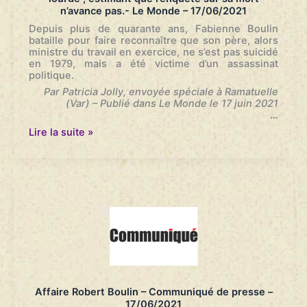
n’avance pas.- Le Monde – 17/06/2021
Depuis plus de quarante ans, Fabienne Boulin
bataille pour faire reconnaître que son père, alors
ministre du travail en exercice, ne s’est pas suicidé
en 1979, mais a été victime d’un assassinat
politique.
Par Patricia Jolly, envoyée spéciale à Ramatuelle
(Var) – Publié dans Le Monde le 17 juin 2021
…
La
Lire la suite »
fille
de
Robert
Boulin
assigne
l’Etat
pour
“faute
lourde”,
estimant
que
l’enquête
sur
Affaire Robert Boulin – Communiqué de presse –
sa
17/06/2021
mort