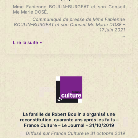
n’avance
Mme Fabienne BOULIN-BURGEAT et son Conseil
pas.-
Me Marie DOSÉ.
Le
Communiqué de presse de Mme Fabienne
Monde
BOULIN-BURGEAT et son Conseil Me Marie DOSÉ –
–
17 juin 2021
17/06/2021
…
Affaire
Lire la suite »
Robert
Boulin
–
Communiqué
de
presse
–
17/06/2021
La famille de Robert Boulin a organisé une
reconstitution, quarante ans après les faits –
France Culture – Le Journal – 31/10/2019
Diffusé sur France Culture le 31 octobre 2019