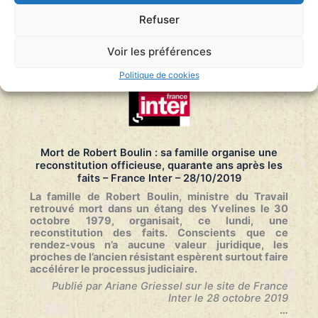
Boulin
Refuser
:
la
reconstitution
Voir les préférences
révèle
deux
Politique de cookies
lieux
de
découverte
du
corps
du
Mort de Robert Boulin : sa famille organise une
ministre
reconstitution officieuse, quarante ans après les
–
faits – France Inter – 28/10/2019
Actu.fr
–
La famille de Robert Boulin, ministre du Travail
31/10/2019
retrouvé mort dans un étang des Yvelines le 30
octobre 1979, organisait, ce lundi, une
reconstitution des faits. Conscients que ce
rendez-vous n’a aucune valeur juridique, les
proches de l’ancien résistant espèrent surtout faire
accélérer le processus judiciaire.
Publié par Ariane Griessel sur le site de France
Inter le 28 octobre 2019
…