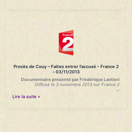
de
Robert
Boulin
:
sa
fille
organise
elle-
même
une
reconstitution
–
SUD
Procès de Couy – Faites entrer l’accusé – France 2
OUEST
– 03/11/2013
–
28/10/2019
Documentaire présenté par Frédérique Lantieri
Diffusé le 3 novembre 2013 sur France 2
…
Procès
Lire la suite »
de
Couy
–
Faites
entrer
l’accusé
–