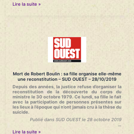
Mort
Lire la suite »
de
Robert
Boulin
:
sa
famille
organise
une
reconstitution
officieuse,
quarante
ans
après
Mort de Robert Boulin : sa fille organise elle-même
les
une reconstitution – SUD OUEST – 28/10/2019
faits
–
Depuis des années, la justice refuse d’organiser la
France
reconstitution de la découverte du corps du
Inter
ministre le 30 octobre 1979. Ce lundi, sa fille le fait
–
avec la participation de personnes présentes sur
28/10/2019
les lieux à l’époque qui n’ont jamais cru à la thèse du
suicide.
Publié dans SUD OUEST le 28 octobre 2019
…
Mort
Lire la suite »