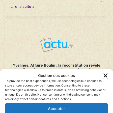
…
La
Lire la suite »
famille
de
Robert
Boulin
a
organisé
une
reconstitution,
quarante
ans
après
les
faits
Yvelines. Affaire Boulin : la reconstitution révèle
–
deux lieux de découverte du corps du ministre –
France
Actu.fr – 31/10/2019
Culture
Gestion des cookies
–
Ce jeudi, Fabienne Boulin-Burgeat et son avocate
To provide the best experiences, we use technologies like cookies to
Le
Me Marie Dosé ont expliqué, lors d’une conférence,
store and/or access device information. Consenting to these
Journal
à Paris, ce que la reconstitution privée de lundi à
technologies will allow us to process data such as browsing behavior or
–
l’étang Rompu à Saint-Léger-en-Yvelines a révélé.
unique IDs on this site. Not consenting or withdrawing consent, may
31/10/2019
Publié sur actu.fr le 31 octobre 2019
adversely affect certain features and functions.
…
Yvelines.
Accepter
Lire la suite »
Affaire