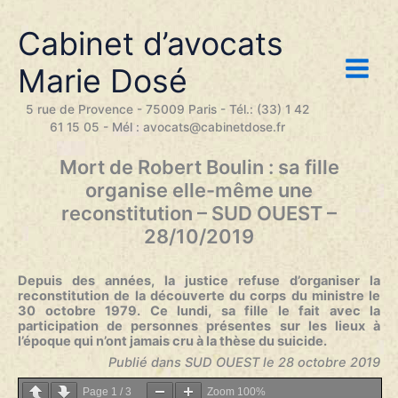
Aller
au
Cabinet d’avocats
contenu
Marie Dosé
5 rue de Provence - 75009 Paris - Tél.: (33) 1 42
61 15 05 - Mél : avocats@cabinetdose.fr
Mort de Robert Boulin : sa fille
organise elle-même une
reconstitution – SUD OUEST –
28/10/2019
Depuis des années, la justice refuse d’organiser la
reconstitution de la découverte du corps du ministre le
30 octobre 1979. Ce lundi, sa fille le fait avec la
participation de personnes présentes sur les lieux à
l’époque qui n’ont jamais cru à la thèse du suicide.
Publié dans SUD OUEST le 28 octobre 2019
Page
1
/
3
Zoom
100%