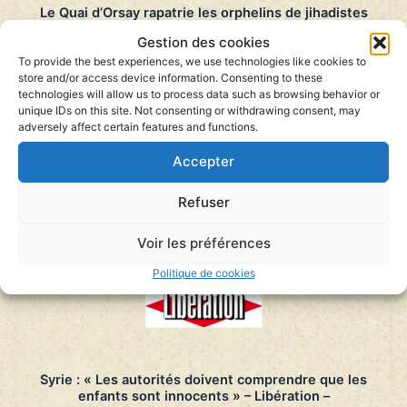
Le Quai d’Orsay rapatrie les orphelins de jihadistes
à discrétion – Libération – 10/06/2019
Gestion des cookies
Quatorze enfants de membres de l’État islamique,
To provide the best experiences, we use technologies like cookies to
dont douze Français, sont arrivés à Villacoublay
store and/or access device information. Consenting to these
lundi. Avocats et ONG condamnent la sélectivité de
technologies will allow us to process data such as browsing behavior or
ces rapatriements.
unique IDs on this site. Not consenting or withdrawing consent, may
Par Luc Mathieu
– Publié dans Libération le 10 juin
adversely affect certain features and functions.
2019
…
Accepter
Le
Lire la suite »
Quai
d’Orsay
Refuser
rapatrie
les
Voir les préférences
orphelins
de
Politique de cookies
jihadistes
à
discrétion
–
Libération
–
10/06/2019
Syrie : « Les autorités doivent comprendre que les
enfants sont innocents » – Libération –