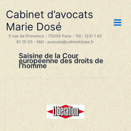
Aller
au
Cabinet d’avocats
contenu
Marie Dosé
5 rue de Provence - 75009 Paris - Tél.: (33) 1 42
61 15 05 - Mél : avocats@cabinetdose.fr
Saisine de la Cour
européenne des droits de
l’homme