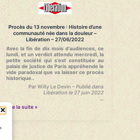
La
Montagne
–
07/07/2022
Procès du 13 novembre : Histoire d’une
communauté née dans la douleur –
Libération – 27/06/2022
Avec la fin de dix mois d’audiences, ce
lundi, et un verdict attendu mercredi, la
petite société qui s’est constituée au
palais de justice de Paris appréhende le
vide paradoxal que va laisser ce procès
historique..
Par Willy Le Devin
– Publié dans
Libération le 27 juin 2022
…
Procès
Lire la suite »
du
13
novembre
s
:
Histoire