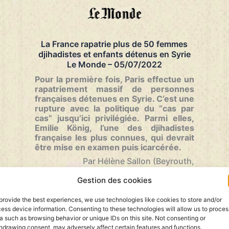
des
femmes
de
djihadistes
La France rapatrie plus de 50 femmes
détenus
djihadistes et enfants détenus en Syrie
en
Le Monde – 05/07/2022
Syrie
–
Pour la première fois, Paris effectue un
TV5
rapatriement massif de personnes
Monde
françaises détenues en Syrie. C’est une
–
rupture avec la politique du “cas par
02/08/2022
cas” jusqu’ici privilégiée. Parmi elles,
Emilie König, l’une des djihadistes
française les plus connues, qui devrait
être mise en examen puis icarcérée.
Par Hélène Sallon (Beyrouth,
correspondante) et Christophe Ayad
–
Gestion des cookies
Publié par Le Monde le 5 juillet 2022
…
provide the best experiences, we use technologies like cookies to store and/or
La
Lire la suite »
ess device information. Consenting to these technologies will allow us to proces
France
a such as browsing behavior or unique IDs on this site. Not consenting or
rapatrie
hdrawing consent, may adversely affect certain features and functions.