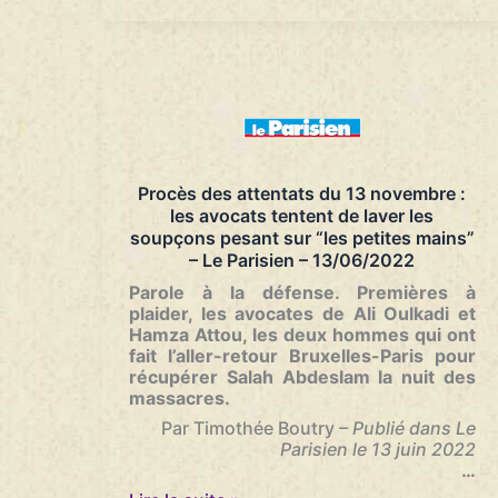
“La
France
s’isole
en
refusant
de
rapatrier
les
enfants”,
Procès des attentats du 13 novembre :
dénonce
les avocats tentent de laver les
une
soupçons pesant sur “les petites mains”
avocate,
– Le Parisien – 13/06/2022
après
le
Parole à la défense. Premières à
rapatriement
plaider, les avocates de Ali Oulkadi et
de
Hamza Attou, les deux hommes qui ont
16
fait l’aller-retour Bruxelles-Paris pour
enfants
récupérer Salah Abdeslam la nuit des
belges
massacres.
–
Par Timothée Boutry
– Publié dans Le
France
Parisien le 13 juin 2022
Info
…
–