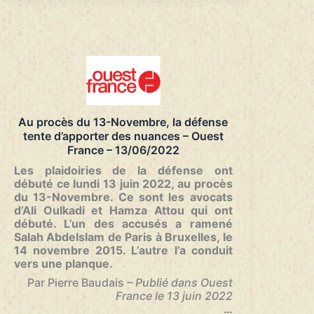
:
“Quel
serait
le
sens
d’une
réincarcération
?”
–
Au procès du 13-Novembre, la défense
France
tente d’apporter des nuances – Ouest
Inter
France – 13/06/2022
–
13/06/2022
Les plaidoiries de la défense ont
débuté ce lundi 13 juin 2022, au procès
du 13-Novembre. Ce sont les avocats
d’Ali Oulkadi et Hamza Attou qui ont
débuté. L’un des accusés a ramené
Salah Abdelslam de Paris à Bruxelles, le
14 novembre 2015. L’autre l’a conduit
vers une planque.
Par Pierre Baudais
– Publié dans Ouest
France le 13 juin 2022
…