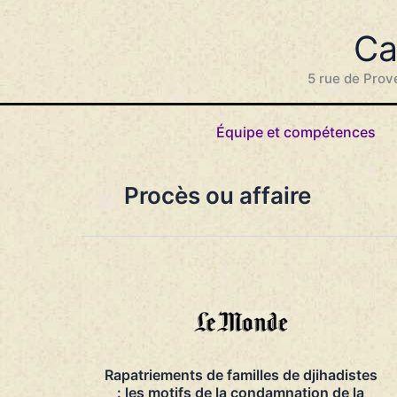
Aller
au
Ca
contenu
5 rue de Prov
Équipe et compétences
Procès ou affaire
Rapatriements de familles de djihadistes
: les motifs de la condamnation de la