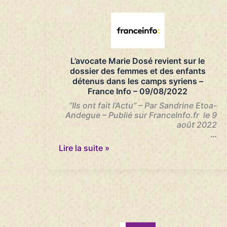
France
va
devoir
arrêter
le
tri
L’avocate Marie Dosé revient sur le
terrifiant
dossier des femmes et des enfants
entre
détenus dans les camps syriens –
les
France Info – 09/08/2022
enfants
qu’elle
“Ils ont fait l’Actu” – Par Sandrine Etoa-
sauve
Andegue – Publié sur FranceInfo.fr le 9
et
août 2022
ceux
…
qu’elle
L’avocate
Lire la suite »
laisse
Marie
périr
Dosé
là-
revient
bas
sur
»
le
–
dossier
L’Obs
des
–
femmes