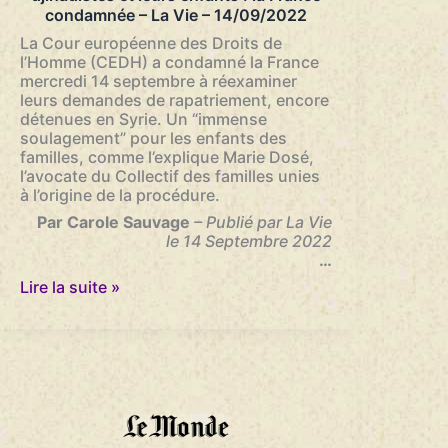
condamnée – La Vie – 14/09/2022
La Cour européenne des Droits de
l’Homme (CEDH) a condamné la France
mercredi 14 septembre à réexaminer
leurs demandes de rapatriement, encore
détenues en Syrie. Un “immense
soulagement” pour les enfants des
familles, comme l’explique Marie Dosé,
l’avocate du Collectif des familles unies
à l’origine de la procédure.
Par Carole Sauvage
– Publié par La Vie
le 14 Septembre 2022
…
Rapatriement
Lire la suite »
de
deux
femmes
djihadistes
et
leurs
enfants
: