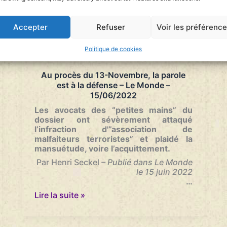
plus
de
50
Accepter
Refuser
Voir les préférenc
femmes
djihadistes
Politique de cookies
et
enfants
détenus
Au procès du 13-Novembre, la parole
en
est à la défense – Le Monde –
Syrie
15/06/2022
Le
Monde
Les avocats des “petites mains” du
–
dossier ont sévèrement attaqué
05/07/2022
l’infraction d'”association de
malfaiteurs terroristes” et plaidé la
mansuétude, voire l’acquittement.
Par Henri Seckel
– Publié dans Le Monde
le 15 juin 2022
…
Au
Lire la suite »
procès
du
13-