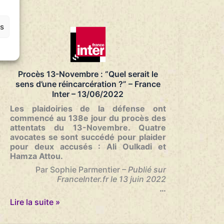
d’une
communauté
née
es
dans
la
douleur
–
Libération
Procès 13-Novembre : “Quel serait le
–
sens d’une réincarcération ?” – France
27/06/2022
Inter – 13/06/2022
Les plaidoiries de la défense ont
commencé au 138e jour du procès des
attentats du 13-Novembre. Quatre
avocates se sont succédé pour plaider
pour deux accusés : Ali Oulkadi et
Hamza Attou.
Par Sophie Parmentier
– Publié sur
FranceInter.fr le 13 juin 2022
…
Procès
Lire la suite »
13-
Novembre