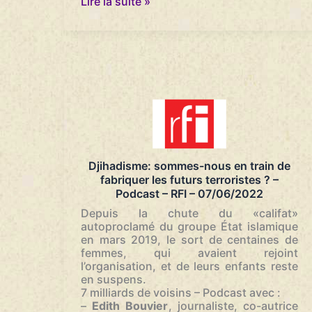
Procès
Lire la suite »
21/06/2022
des
attentats
du
13
novembre
:
les
avocats
tentent
de
laver
les
Djihadisme: sommes-nous en train de
soupçons
fabriquer les futurs terroristes ? –
pesant
Podcast – RFI – 07/06/2022
sur
“les
Depuis la chute du «califat»
petites
autoproclamé du groupe État islamique
mains”
en mars 2019, le sort de centaines de
–
femmes, qui avaient rejoint
Le
l’organisation, et de leurs enfants reste
Parisien
en suspens.
–
7 milliards de voisins – Podcast avec :
13/06/2022
–
Edith Bouvier
, journaliste, co-autrice