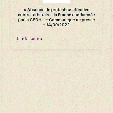
réexaminer
les
« Absence de protection effective
demandes
contre l’arbitraire : la France condamnée
de
par la CEDH » – Communiqué de presse
rapatriement
– 14/09/2022
de
familles
…
de
«
Lire la suite »
djihadistes
Absence
–
de
France
protection
Inter
effective
–
contre
14/09/2022
l’arbitraire
:
la
France
condamnée
par
la
CEDH
»
–