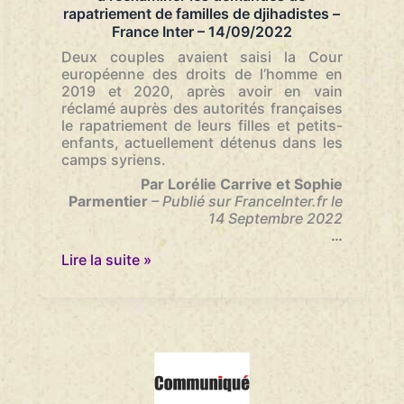
rapatriement de familles de djihadistes –
France Inter – 14/09/2022
Deux couples avaient saisi la Cour
européenne des droits de l’homme en
2019 et 2020, après avoir en vain
réclamé auprès des autorités françaises
le rapatriement de leurs filles et petits-
enfants, actuellement détenus dans les
camps syriens.
Par Lorélie Carrive et Sophie
Parmentier
– Publié sur FranceInter.fr le
14 Septembre 2022
…
Syrie
Lire la suite »
:
la
France
condamnée
par
la
CEDH
à