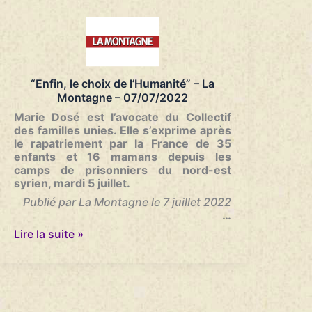
la
DCN
mis
en
examen
dans
“Enfin, le choix de l’Humanité” – La
le
Montagne – 07/07/2022
volet
sécurité
Marie Dosé est l’avocate du Collectif
du
des familles unies. Elle s’exprime après
dossier
le rapatriement par la France de 35
–
enfants et 16 mamans depuis les
Le
camps de prisonniers du nord-est
Monde
syrien, mardi 5 juillet.
–
Publié par La Montagne le 7 juillet 2022
26/08/2022
…
“Enfin,
Lire la suite »
le
choix
de
l’Humanité”
–