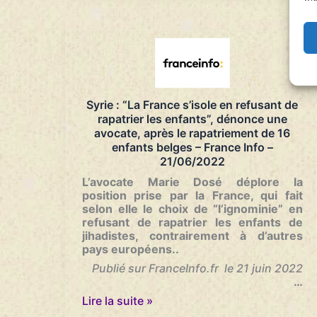
les
enfants
de
djihadistes
rapatriés
?
–
Podcast
Syrie : “La France s’isole en refusant de
–
rapatrier les enfants”, dénonce une
France
avocate, après le rapatriement de 16
Culture
enfants belges – France Info –
–
21/06/2022
06/07/2022
L’avocate Marie Dosé déplore la
position prise par la France, qui fait
selon elle le choix de “l’ignominie” en
refusant de rapatrier les enfants de
jihadistes, contrairement à d’autres
pays européens..
Publié sur FranceInfo.fr le 21 juin 2022
…
Syrie
Lire la suite »
: