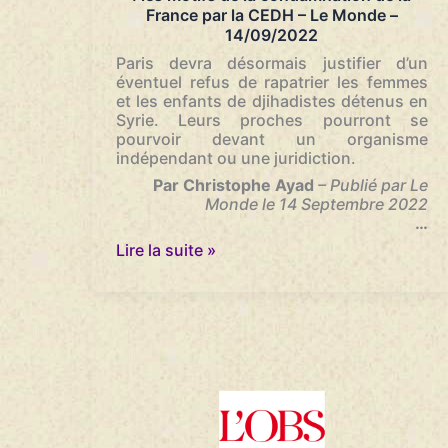
France par la CEDH – Le Monde –
14/09/2022
Paris devra désormais justifier d’un
éventuel refus de rapatrier les femmes
et les enfants de djihadistes détenus en
Syrie. Leurs proches pourront se
pourvoir devant un organisme
indépendant ou une juridiction.
Par Christophe Ayad
– Publié par Le
Monde le 14 Septembre 2022
…
Rapatriements
Lire la suite »
de
familles
de
djihadistes
:
les
motifs
de
la
condamnation