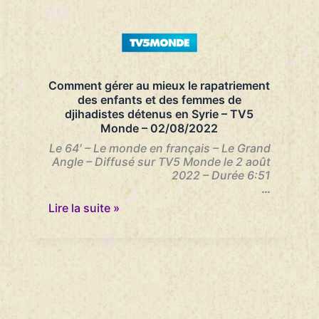
Communiqué
de
presse
–
14/09/2022
Comment gérer au mieux le rapatriement
des enfants et des femmes de
djihadistes détenus en Syrie – TV5
Monde – 02/08/2022
Le 64′ – Le monde en français – Le Grand
Angle – Diffusé sur TV5 Monde le 2 août
2022 – Durée 6:51
…
Comment
Lire la suite »
gérer
au
mieux
le
rapatriement
des
enfants
et