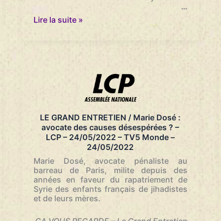
…
Procès
Lire la suite »
des
attentats
du
13
novembre
2015
:
“C’est
l’honneur
de
LE GRAND ENTRETIEN / Marie Dosé :
cette
avocate des causes désespérées ? –
robe.
LCP – 24/05/2022 – TV5 Monde –
Les
24/05/2022
défendre
tous”
Marie Dosé, avocate pénaliste au
–
barreau de Paris, milite depuis des
Libération
années en faveur du rapatriement de
–
Syrie des enfants français de jihadistes
13/06/2022
et de leurs mères.