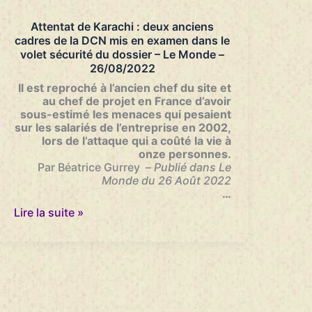
la
France
Attentat de Karachi : deux anciens
condamnée
cadres de la DCN mis en examen dans le
–
volet sécurité du dossier – Le Monde –
La
26/08/2022
Vie
–
Il est reproché à l’ancien chef du site et
14/09/2022
au chef de projet en France d’avoir
sous-estimé les menaces qui pesaient
sur les salariés de l’entreprise en 2002,
lors de l’attaque qui a coûté la vie à
onze personnes.
Par Béatrice Gurrey –
Publié dans Le
Monde du 26 Août 2022
…
Attentat
Lire la suite »
de
Karachi
:
deux
anciens
cadres
de