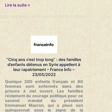
Au
Lire la suite »
procès
du
13-
Novembre,
la
défense
tente
d’apporter
des
nuances
–
“Cinq ans c’est trop long” : des familles
Ouest
d’enfants détenus en Syrie appellent à
France
leur rapatriement – France Info –
–
23/05/2022
13/06/2022
Quelque 200 enfants français et 80
femmes sont enfermés dans des
prisons à ciel ouvert. Les familles
réclament du courage politique pour ce
second mandat du président
Emmanuel Macron, qui a placé son
quinquennat sous le signe de la