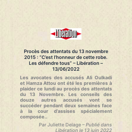
Novembre,
la
parole
est
à
la
défense
–
Le
Procès des attentats du 13 novembre
Monde
2015 : “C’est l’honneur de cette robe.
–
Les défendre tous” – Libération –
15/06/2022
13/06/2022
Les avocates des accusés Ali Oulkadi
et Hamza Attou ont été les premières à
plaider ce lundi au procès des attentats
du 13 Novembre. Les conseils des
douze autres accusés vont se
succéder pendant deux semaines face
à la cour d’assises spécialement
composée..
Par Juliette Delage
– Publié dans
Libération le 13 juin 2022