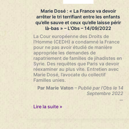
de
la
Marie Dosé : « La France va devoir
France
arrêter le tri terrifiant entre les enfants
par
qu’elle sauve et ceux qu’elle laisse périr
la
là-bas » – L’Obs – 14/09/2022
CEDH
–
La Cour européenne des Droits de
Le
l’Homme (CEDH) a condamné la France
Monde
pour ne pas avoir étudié de manière
–
appropriée les demandes de
14/09/2022
rapatriement de familles de jihadistes en
Syrie. Des requêtes que Paris va devoir
réexaminer au plus vite. Entretien avec
Marie Dosé, l’avocate du collectif
Familles unies.
Par Marie Vaton
– Publié par l’Obs le 14
Septembre 2022
…
Marie
Lire la suite »
Dosé
:
«
La