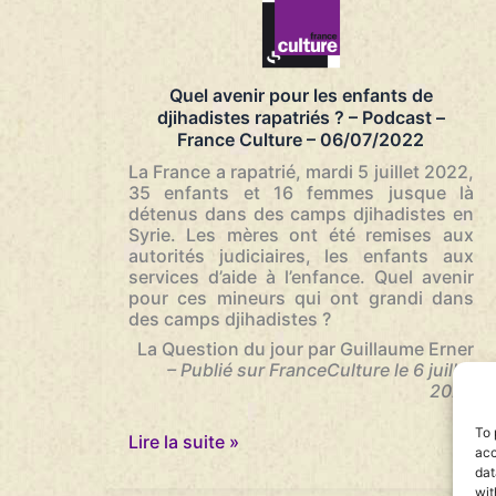
14/09/2022
et
des
enfants
détenus
Quel avenir pour les enfants de
dans
djihadistes rapatriés ? – Podcast –
les
France Culture – 06/07/2022
camps
syriens
La France a rapatrié, mardi 5 juillet 2022,
–
35 enfants et 16 femmes jusque là
France
détenus dans des camps djihadistes en
Info
Syrie. Les mères ont été remises aux
–
autorités judiciaires, les enfants aux
09/08/2022
services d’aide à l’enfance. Quel avenir
pour ces mineurs qui ont grandi dans
des camps djihadistes ?
La Question du jour par Guillaume Erner
– Publié sur FranceCulture le 6 juillet
2022
…
To 
Quel
Lire la suite »
acc
avenir
dat
pour
wit